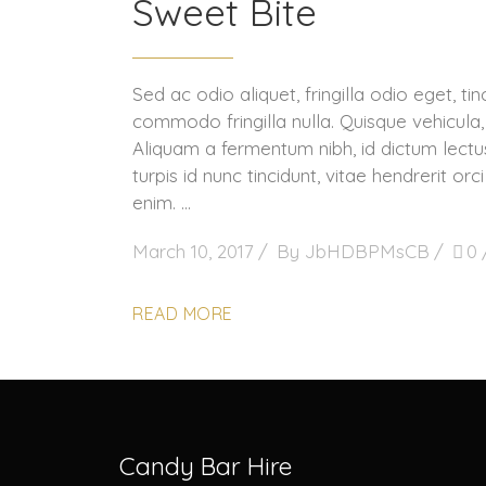
Sweet Bite
Sed ac odio aliquet, fringilla odio eget, t
commodo fringilla nulla. Quisque vehicul
Aliquam a fermentum nibh, id dictum lectu
turpis id nunc tincidunt, vitae hendrerit or
enim.
March 10, 2017
By
JbHDBPMsCB
0
READ MORE
Candy Bar Hire