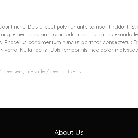
incidunt nunc. Duis aliquet pulvinar ante tempor tincidunt. 
a, augue nec dignissim commodo, nunc quam malesuada leo
s. Phasellus condimentum nunc ut porttitor consectetur. D
ci viverra. Nulla facilisi. Duis tempor nisl nec dolor malesua
Dessert
,
Lifestyle
Design Ideas
About Us