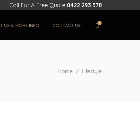
Call For A Free Quote
0422 293 578
0
T US & MORE INFO
CONTACT US
Home
/
Lifestyle