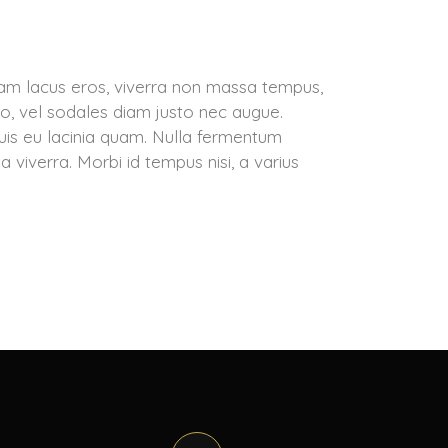
Etiam lacus eros, viverra non massa tempus,
, vel sodales diam justo nec augue.
uis eu lacinia quam. Nulla fermentum
da viverra. Morbi id tempus nisi, a varius